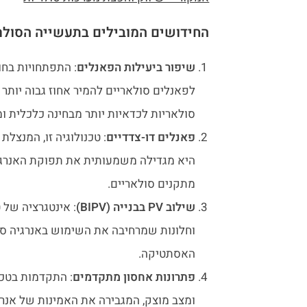
החידושים המובילים בתעשייה הסולר
שיפור ביעילות הפאנלים
: התפתחויות בחו
לפאנלים סולאריים להמיר אחוז גבוה יות
סולאריות לכדאיות יותר מבחינה כלכלית ומ
פאנלים דו-צדדיים
: טכנולוגיה זו, המנצלת
היא מגדילה משמעותית את תפוקת האנרגי
מתקנים סולאריים.
שילוב PV בבנייה (BIPV)
: אינטגרציה של ט
וחלונות שמרחיבה את השימוש באנרגיה סול
האסתטיקה.
פתרונות אחסון מתקדמים
: התקדמות בטכנו
ומצב מוצק, המגבירה את האמינות של אנ