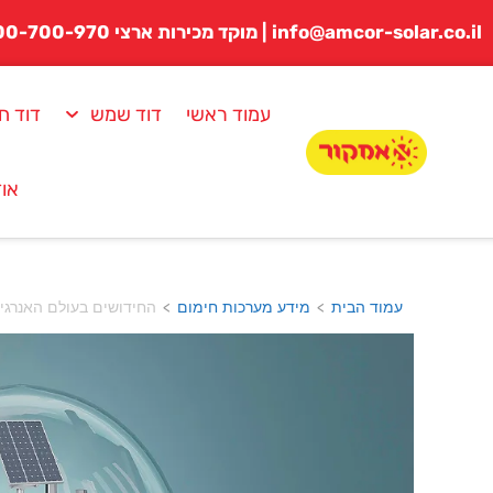
לתוכן
info@amcor-solar.co.il | מוקד מכירות ארצי 1800-700-970
עמוד ראשי
דוד שמש
דוד ח
אוד
עמוד הבית
מידע מערכות חימום
החידושים בעולם האנרגיה ה
>
>