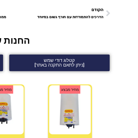
הקודם
הדרכים להתמודדות עם חורף גשום במיוחד
החנות ש
קטלוג דודי שמש
[ניתן לתאם התקנה באתר]
מבצע
מחיר מבצע
מחיר מ