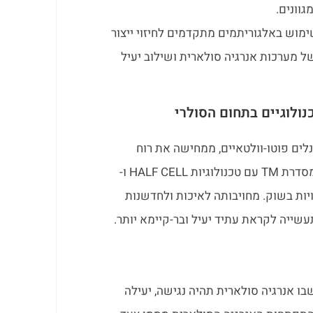
וונים.
ימוש באלגוריתמים מתקדמים לחיזוי ייצור
ל מערכות אנרגיה סולארית ושילוב יעיל
נלים פוטו-וולטאיים, ממחישה את רוח
החדשנות בתעשייה. מוצריה, כגון מודולי PV מסדרת TM עם טכנולוגיות HALF CELL ו-
עכשוויות בשוק. מחויבותה לאיכות ולחדשנות
שייה לקראת עתיד יעיל ובר-קיימא יותר.
ו אנרגיה סולארית תהיה נגישה, יעילה