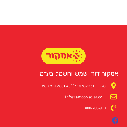
אמקור דודי שמש וחשמל בע״מ
משרדינו : תלמי יוסף 25, א.ת מישור אדומים
info@amcor-solar.co.il
1800-700-970