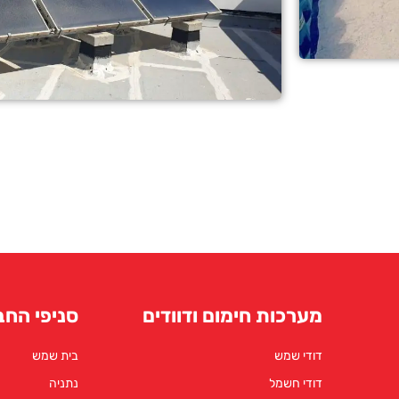
מערכות חימום ודוודים
סניפי החב
דודי שמש
בית שמש
דודי חשמל
נתניה