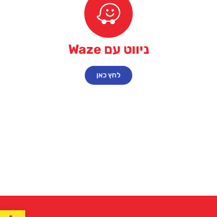
ניווט עם Waze
לחץ כאן
פתח