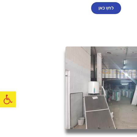
לחץ כאן
פתח