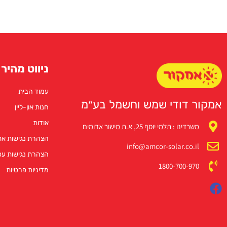
ניווט מהיר
עמוד הבית
אמקור דודי שמש וחשמל בע״מ
חנות און-ליין
אודות
משרדינו : תלמי יוסף 25, א.ת מישור אדומים
הצהרת נגישות א
info@amcor-solar.co.il
הצהרת נגישות ע
1800-700-970
מדיניות פרטיות