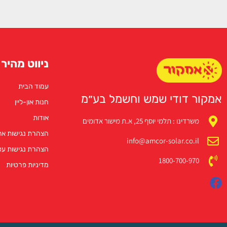
ניווט מהיר
עמוד הבית
אמקור דודי שמש וחשמל בע״מ
חנות און-ליין
אודות
משרדינו : תלמי יוסף 25, א.ת מישור אדומים
הצהרת נגישות א
info@amcor-solar.co.il
הצהרת נגישות ע
1800-700-970
מדיניות פרטיות