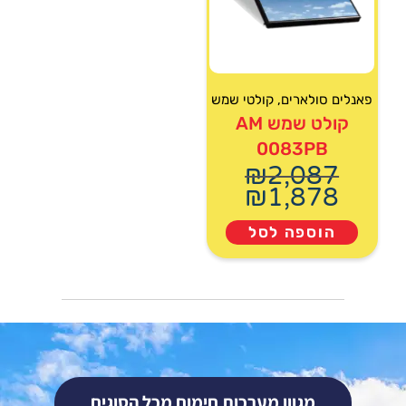
פאנלים סולארים
,
קולטי שמש
קולט שמש AM
0083PB
₪
2,087
₪
1,878
הוספה לסל
מגוון מערכות חימום מכל הסוגים