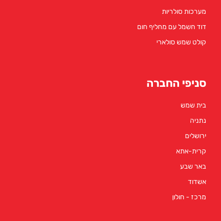
ולריות
 עם מחליף חום
ש סולארי
 החברה
א
לון