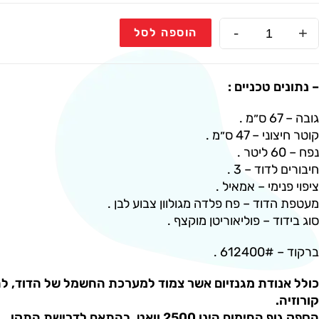
-
+
הוספה לסל
– נתונים טכניים :
גובה – 67 ס״מ .
קוטר חיצוני – 47 ס״מ .
נפח – 60 ליטר .
חיבורים לדוד – 3 .
ציפוי פנימי – אמאיל .
מעטפת הדוד – פח פלדה מגולוון צבוע לבן .
סוג בידוד – פוליאוריטן מוקצף .
ברקוד – 612400# .
כולל אנודת מגנזיום אשר צמוד למערכת החשמל של הדוד, לה
קורוזיה.
הספק גוף החימום הינו 2500 וואט, בהתאם לדרישת התקן.