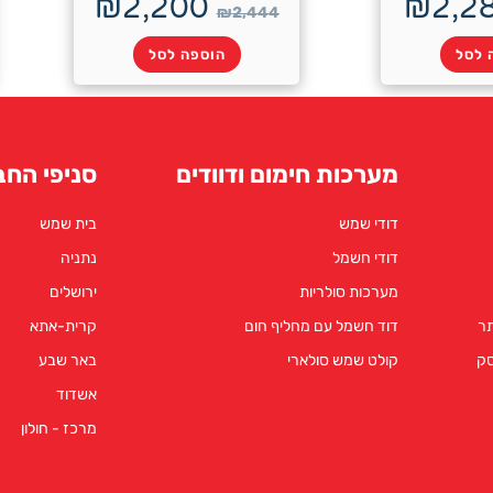
₪
2,200
₪
2,2
₪
2,444
 לסל
הוספה לסל
מערכות חימום ודוודים
סניפי החב
דודי שמש
בית שמש
דודי חשמל
נתניה
מערכות סולריות
ירושלים
תר
דוד חשמל עם מחליף חום
קרית-אתא
סק
קולט שמש סולארי
באר שבע
אשדוד
מרכז - חולון