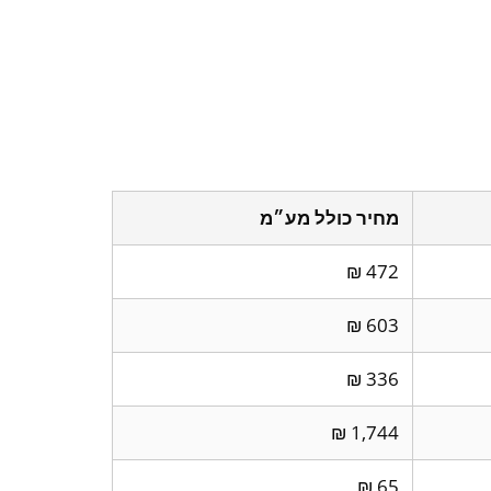
מחיר כולל מע״מ
472 ₪
603 ₪
336 ₪
1,744 ₪
65 ₪