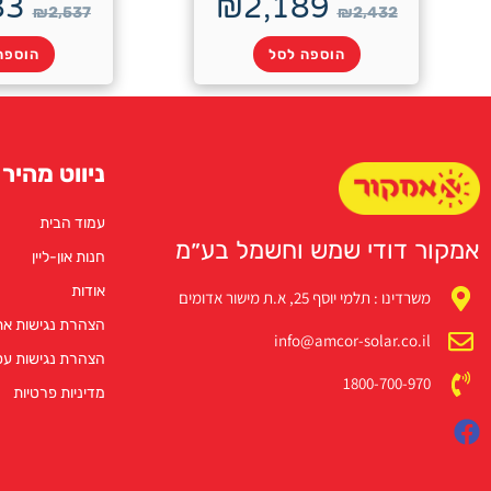
83
₪
2,189
₪
2,537
₪
2,432
הוספה לסל
הוספה
ניווט מהיר
עמוד הבית
אמקור דודי שמש וחשמל בע״מ
חנות און-ליין
אודות
משרדינו : תלמי יוסף 25, א.ת מישור אדומים
הצהרת נגישות א
info@amcor-solar.co.il
הצהרת נגישות ע
1800-700-970
מדיניות פרטיות