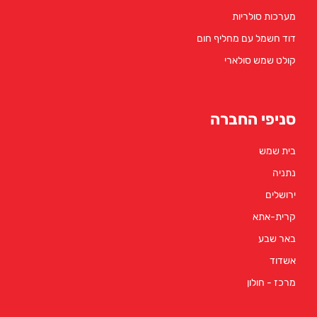
ת
מחליף חום
ארי
ברה