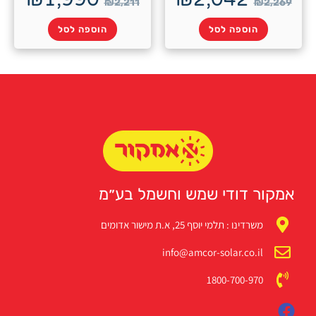
₪
2,211
ה לסל
הוספה לסל
די שמש וחשמל בע״מ
י יוסף 25, א.ת מישור אדומים
info@amcor-solar
1800-7