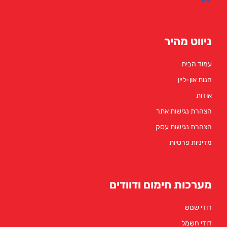
ר
 אתר
 עסק
ימום ודוודים