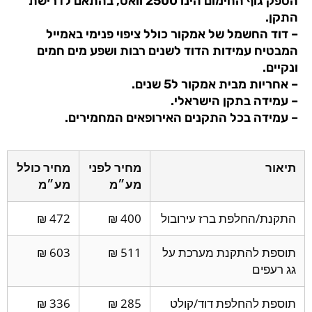
הספק גוף החימום הינו 2500 וואט, בהתאם לדרישת
התקן.
– דוד החשמל של אמקור כולל ציפוי פנימי באמייל
המבטיח עמידות הדוד לשנים רבות ושפע מים חמים
ונקיים.
– אחריות מבית אמקור ל5 שנים.
– עמידה בתקן הישראלי.
– עמידה בכל התקנים האירופאים המחמירים.
תיאור
מחיר לפני
מחיר כולל
מע״מ
מע״מ
התקנת/החלפת ברז עירובול
400 ₪
472 ₪
תוספת להתקנת מערכת על
511 ₪
603 ₪
גג רעפים
תוספת להחלפת דוד/קולט
285 ₪
336 ₪