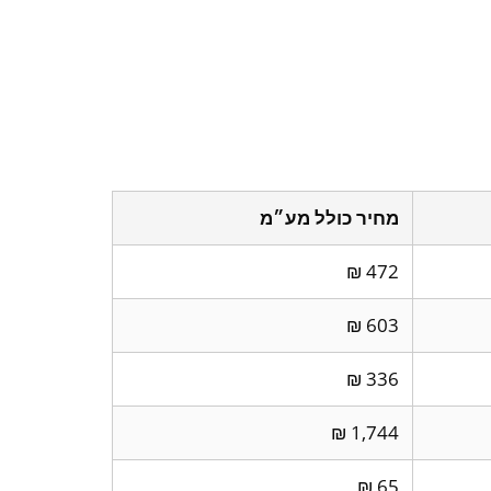
מחיר כולל מע״מ
472 ₪
603 ₪
336 ₪
1,744 ₪
65 ₪