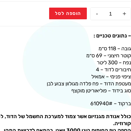
-
+
הוספה לסל
– נתונים טכניים :
גובה – 118 ס״מ
קוטר חיצוני – 69 ס״מ
נפח – 300 ליטר
חיבורים לדוד – 4
ציפוי פנימי – אמאיל
מעטפת הדוד – פח פלדה מגולוון צבוע לבן
סוג בידוד – פוליאוריטן מוקצף
ברקוד – 610940#
כולל אנודת מגנזיום אשר צמוד למערכת החשמל של הדוד, לה
קורוזיה.
הספק גוף החימום הינו 3000 וואט, בהתאם לדרישת התקן.