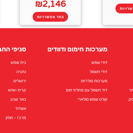
₪
2,146
רויות
בחר אפשרויות
מערכות חימום ודוודים
סניפי החב
דודי שמש
בית שמש
דודי חשמל
נתניה
מערכות סולריות
ירושלים
תר
דוד חשמל עם מחליף חום
קרית-אתא
סק
קולט שמש סולארי
באר שבע
אשדוד
מרכז - חולון