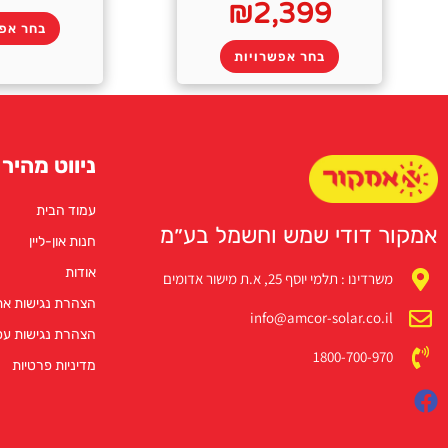
₪
2,399
בחר אפש
בחר אפשרויות
ניווט מהיר
עמוד הבית
אמקור דודי שמש וחשמל בע״מ
חנות און-ליין
אודות
משרדינו : תלמי יוסף 25, א.ת מישור אדומים
הצהרת נגישות א
info@amcor-solar.co.il
הצהרת נגישות ע
1800-700-970
מדיניות פרטיות