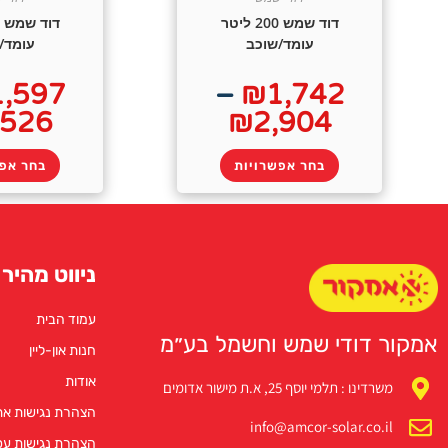
דוד שמש 200 ליטר
עומד/שוכב
עומד/
1,597
–
₪
1,742
,526
₪
2,904
בחר אפשרויות
בחר אפש
ניווט מהיר
עמוד הבית
אמקור דודי שמש וחשמל בע״מ
חנות און-ליין
אודות
משרדינו : תלמי יוסף 25, א.ת מישור אדומים
הצהרת נגישות א
info@amcor-solar.co.il
הצהרת נגישות ע