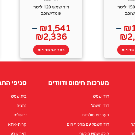
דוד שמש 150 ליטר
דוד שמש 120 ליטר
שוכב
עומד/שוכב
–
₪
1,541
–
₪
₪
2,336
₪
2
רויות
בחר אפשרויות
מערכות חימום ודוודים
סניפי החב
דודי שמש
בית שמש
דודי חשמל
נתניה
מערכות סולריות
ירושלים
תר
דוד חשמל עם מחליף חום
קרית-אתא
סק
קולט שמש סולארי
באר שבע