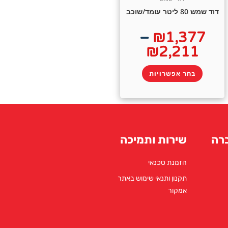
דוד שמש 80 ליטר עומד/שוכב
–
₪
1,377
₪
2,211
בחר אפשרויות
רה
שירות ותמיכה
הזמנת טכנאי
תקנון ותנאי שימוש באתר
אמקור