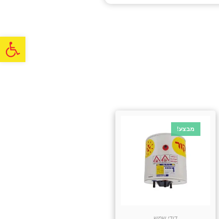
פתח
מבצע!
דודי שמש