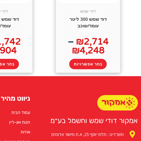
דודי שמש
דודי 
דוד שמש 300 ליטר
עומד/שוכב
עומד/
1,742
–
₪
2,714
,904
₪
4,248
בחר אפשרויות
בחר אפש
ניווט מהיר
עמוד הבית
אמקור דודי שמש וחשמל בע״מ
חנות און-ליין
אודות
משרדינו : תלמי יוסף 25, א.ת מישור אדומים