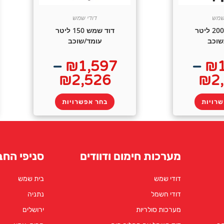
שמש
דודי שמש
דוד שמש 200 ליטר
דוד שמש 150 ליטר
שוכב
עומד/שוכב
–
₪
1,597
–
₪
₪
2,526
₪
2
רויות
בחר אפשרויות
מערכות חימום ודוודים
סניפי החב
דודי שמש
בית שמש
דודי חשמל
נתניה
מערכות סולריות
ירושלים