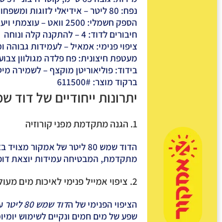
נפח:
80 ליטר – אידיאלי לזוגות ומשפחות קטנות
הספק חשמלי:
2500 וואט – עוצמתי ויעיל
חיבורים לדוד:
4 – להתקנה קלה ונוחה
ציפוי פנימי:
אמאיל – לעמידות גבוהה ומ
מעטפת חיצונית:
פח פלדה מגולוון צבוע
בידוד:
פוליאוריטן מוקצף – לשמירה מיט
ברקוד מוצר:
611500#
יתרונות ייחודיים של דוד שמש 80 ליטר אמ
1. הגנה מתקדמת מפני קורוזיה
ה
דוד שמש 80 ליטר
של אמקור מצויד בא
מתקדמת, המבטיחה עמידות יוצאת דופן 
2. ציפוי אמייל פנימי לאיכות מים מעולה
הציפוי הפנימי של ה
דוד שמש 80 ליטר
עש
שפע של מים חמים ונקיים לשימוש יומיומ