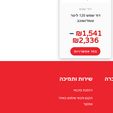
דודי שמש
דוד שמש 120 ליטר
עומד/שוכב
–
₪
1,541
₪
2,336
בחר אפשרויות
רה
שירות ותמיכה
הזמנת טכנאי
תקנון ותנאי שימוש באתר
אמקור