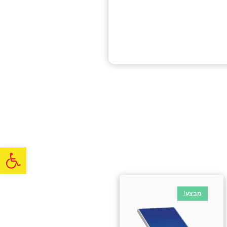
פתח
מבצע!