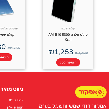
קולטי שמש
פאנלים סולארי
קולט פלדה AM-B10 5300
קולט שמש 193
Kcal
80
₪
1,755
₪
1,253
₪
1,392
הוספה
הוספה לסל
ניווט מהיר
עמוד הבית
אמקור דודי שמש וחשמל בע״מ
חנות און-ליין