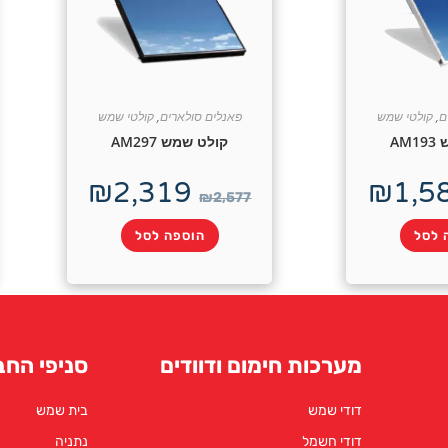
ם
,
קולטי שמש
פאנלים סולארים
,
קולטי שמש
AM
קולט שמש AM297
₪
2,319
₪
1,5
₪
2,577
 לסל
הוספה לסל
מערכות חימום ודוודים
סניפי החב
דודי שמש
בית שמש
דודי חשמל
נתניה