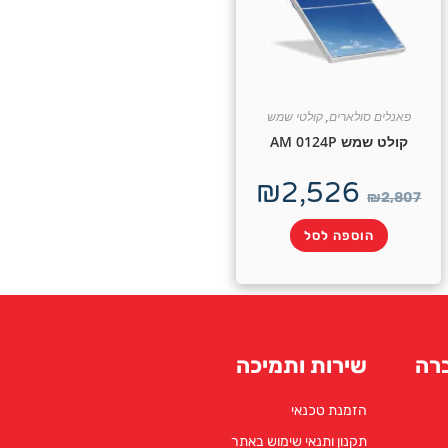
פאנלים סולארים
,
קולטי שמש
קולט שמש AM 0124P
₪
2,526
₪
2,807
הוספה לסל
רה
שירות ותמיכה
הזמנת טכנאי
תקנון ותנאי שימוש באתר