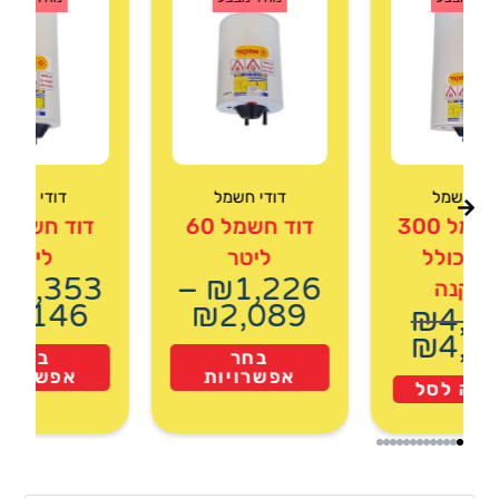
ודי חשמל
דודי חשמל
דודי חשמל
דוד חשמל 300
דוד חשמל 60
טר כולל
ליטר
ליטר
₪
1,353
–
₪
1,226
תקנה
₪
2,146
₪
2,089
₪
4,7
₪
4,2
בחר
בחר
אפשרויות
אפשרויו
ספה לסל